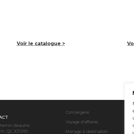
Voir le catalogue >
Vo
Conciergerie
ACT
Voyage d'affaires
hemin Beaulne
rin, QC J0T2R0
Mariage à destination