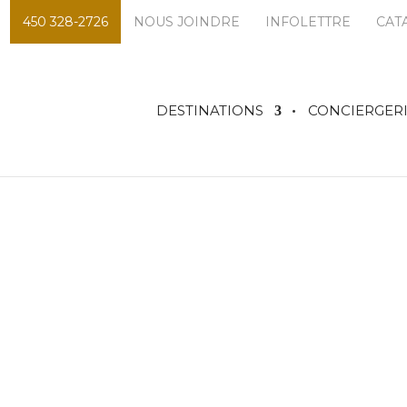
450 328-2726
NOUS JOINDRE
INFOLETTRE
CAT
DESTINATIONS
CONCIERGER
atalogues de voyag
2025