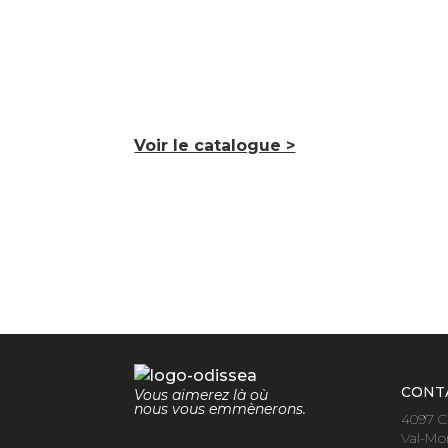
Voir le catalogue >
CONT
Vous aimerez là où
nous vous emmènerons.
4097 C
Val-Mo