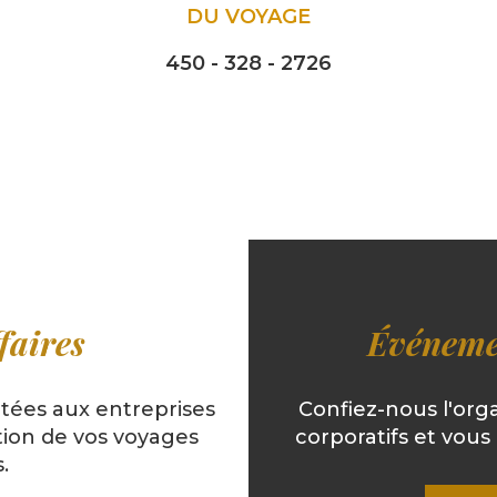
DU VOYAGE
450 - 328 - 2726
faires
Événeme
ptées aux entreprises
Confiez-nous l'or
stion de vos voyages
corporatifs et vous 
.