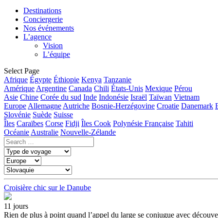
Destinations
Conciergerie
Nos événements
L’agence
Vision
L’équipe
Select Page
Afrique
Égypte
Éthiopie
Kenya
Tanzanie
Amérique
Argentine
Canada
Chili
États-Unis
Mexique
Pérou
Asie
Chine
Corée du sud
Inde
Indonésie
Israël
Taïwan
Vietnam
Europe
Allemagne
Autriche
Bosnie-Herzégovine
Croatie
Danemark
Slovénie
Suède
Suisse
Îles
Caraïbes
Corse
Fidji
Îles Cook
Polynésie Française
Tahiti
Océanie
Australie
Nouvelle-Zélande
Croisière chic sur le Danube
11 jours
Rien de plus à point quand l’appel du large se conjugue avec découvert