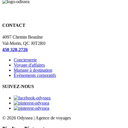
Vous aimerez là où
nous vous emmènerons.
CONTACT
4097 Chemin Beaulne
Val-Morin, QC J0T2R0
450 328-2726
Conciergerie
Voyage d'affaires
Mariage à destination
Évènements corporatifs
SUIVEZ-NOUS
© 2026 Odyssea | Agence de voyages