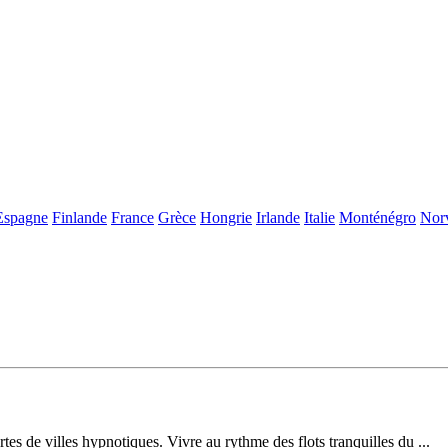
Espagne
Finlande
France
Grèce
Hongrie
Irlande
Italie
Monténégro
Nor
es de villes hypnotiques. Vivre au rythme des flots tranquilles du ...