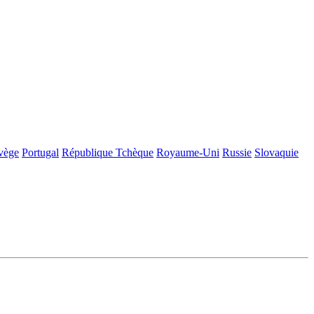
vège
Portugal
République Tchèque
Royaume-Uni
Russie
Slovaquie