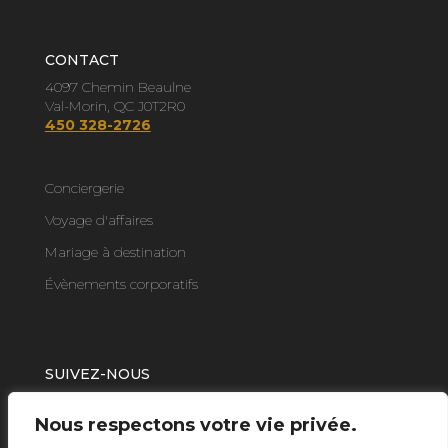
CONTACT
4097 Chemin Beaulne
Val-Morin, QC J0T2R0
450 328-2726
Conciergerie
Voyage d'affaires
Mariage à destination
Évènements corporatifs
SUIVEZ-NOUS
Nous respectons votre vie privée.