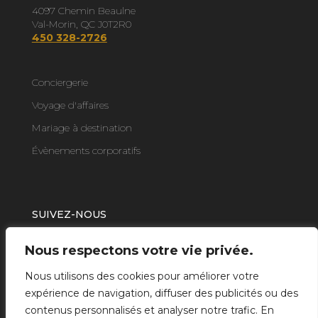
4097 Chemin Beaulne
Val-Morin, QC J0T2R0
450 328-2726
Conciergerie
Voyage d'affaires
Mariage à destination
Évènements corporatifs
SUIVEZ-NOUS
Nous respectons votre vie privée.
Nous utilisons des cookies pour améliorer votre
expérience de navigation, diffuser des publicités ou des
contenus personnalisés et analyser notre trafic. En