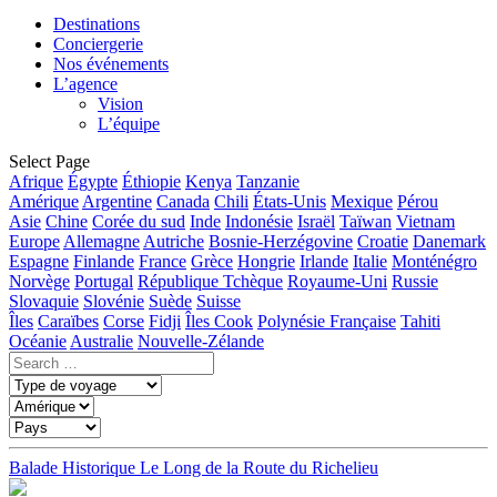
Destinations
Conciergerie
Nos événements
L’agence
Vision
L’équipe
Select Page
Afrique
Égypte
Éthiopie
Kenya
Tanzanie
Amérique
Argentine
Canada
Chili
États-Unis
Mexique
Pérou
Asie
Chine
Corée du sud
Inde
Indonésie
Israël
Taïwan
Vietnam
Europe
Allemagne
Autriche
Bosnie-Herzégovine
Croatie
Danemark
Espagne
Finlande
France
Grèce
Hongrie
Irlande
Italie
Monténégro
Norvège
Portugal
République Tchèque
Royaume-Uni
Russie
Slovaquie
Slovénie
Suède
Suisse
Îles
Caraïbes
Corse
Fidji
Îles Cook
Polynésie Française
Tahiti
Océanie
Australie
Nouvelle-Zélande
Balade Historique Le Long de la Route du Richelieu