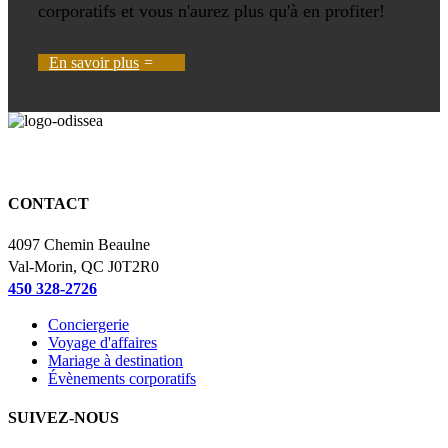
corporatifs et vous n'aurez plus qu'à en profiter!
En savoir plus
Vous aimerez là où
nous vous emmènerons.
CONTACT
4097 Chemin Beaulne
Val-Morin, QC J0T2R0
450 328-2726
Conciergerie
Voyage d'affaires
Mariage à destination
Évènements corporatifs
SUIVEZ-NOUS