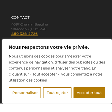
CONTACT
4097 Chemin Beaulne
Val-Morin, QC J0T2R0
450 328-2726
Nous respectons votre vie privée.
Conciergerie
Nous utilisons des cookies pour améliorer votre
Voyage d'affaires
expérience de navigation, diffuser des publicités ou des
Mariage à destination
contenus personnalisés et analyser notre trafic. En
Évènements corporatifs
cliquant sur « Tout accepter », vous consentez à notre
utilisation des cookies.
Personnaliser
Tout rejeter
Accepter tout
SUIVEZ-NOUS