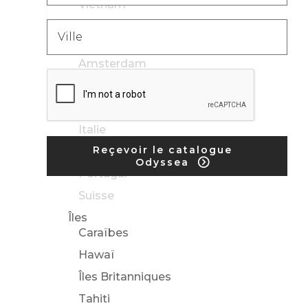
Vietnam
Croisières fluviales
Europe
Amsterdam
Espagne
Grèce
Italie
Reçevoir le catalogue
Méditerranée
Odyssea
Portugal
Suisse
Îles
Caraïbes
Hawaï
Îles Britanniques
Tahiti