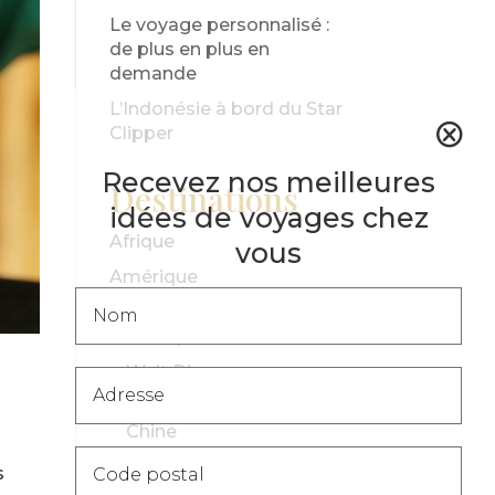
Le voyage personnalisé :
de plus en plus en
demande
L’Indonésie à bord du Star
Clipper
Recevez nos meilleures
Destinations
idées de voyages chez
Afrique
vous
Amérique
Popup
Canada
-
Mexique
Catalogue
Walt Disney
[FR]
Asie
Chine
Indonésie
s