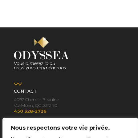
Vous aimerez là où
nous vous emmènerons.
CONTACT
4097 Chemin Beaulne
Val-Morin, QC J0T2R0
450 328-2726
Nous respectons votre vie privée.
Conciergerie